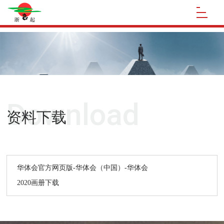
华体会官方网页版
Download
资料下载
华体会官方网页版-华体会（中国）-华体会
2020画册下载