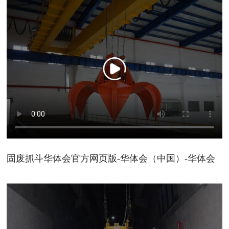
固废抓斗华体会官方网页版-华体会（中国）-华体会